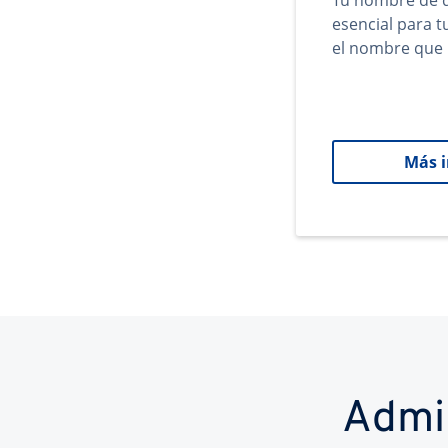
Tu nombre de d
esencial para 
el nombre que 
Más 
Admi