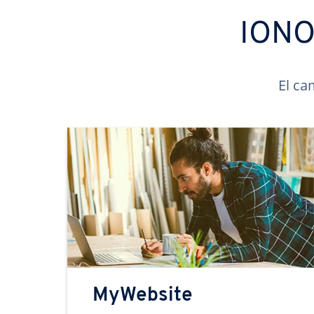
IONOS
El ca
MyWebsite